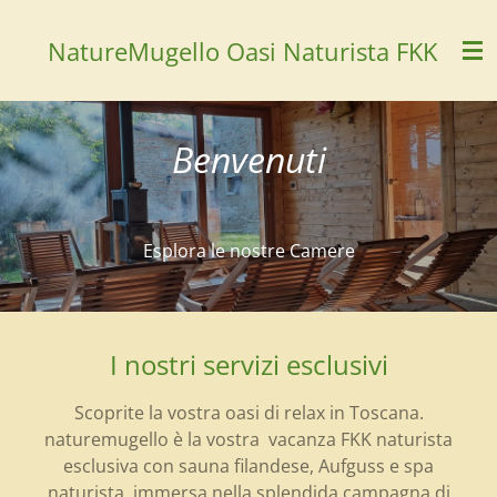
Vai
NatureMugello Oasi Naturista FKK
al
contenuto
principale
Benvenuti
Esplora le nostre Camere
I nostri servizi esclusivi
Scoprite la vostra oasi di relax in Toscana.
naturemugello è la vostra vacanza FKK naturista
esclusiva con sauna filandese, Aufguss e spa
naturista, immersa nella splendida campagna di