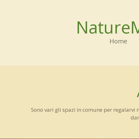
Vai
al
NatureM
contenuto
principale
Home
Sono vari gli spazi in comune per regalarvi m
dan