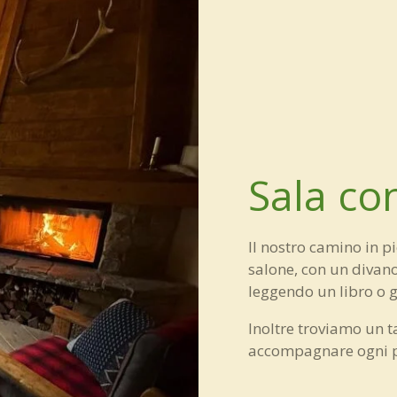
Sala co
Il nostro camino in pi
salone, con un divano
leggendo un libro o g
Inoltre troviamo un t
accompagnare ogni p